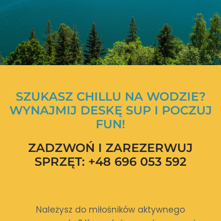
SZUKASZ CHILLU NA WODZIE?
WYNAJMIJ DESKĘ SUP I POCZUJ
FUN!
ZADZWOŃ I ZAREZERWUJ
SPRZĘT:
+48 696 053 592
Należysz do miłośników aktywnego