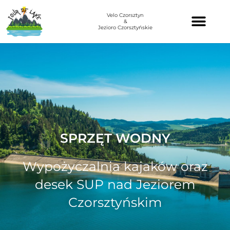
Velo Czorsztyn
&
Jezioro Czorsztyńskie
SPRZĘT WODNY
Wypożyczalnia kajaków oraz
desek SUP nad Jeziorem
Czorsztyńskim