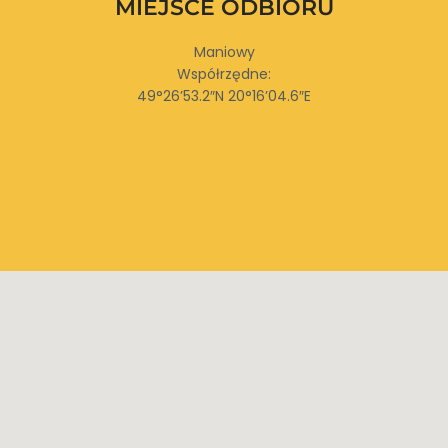
MIEJSCE ODBIORU
Maniowy
Współrzędne:
49°26’53.2″N 20°16’04.6″E